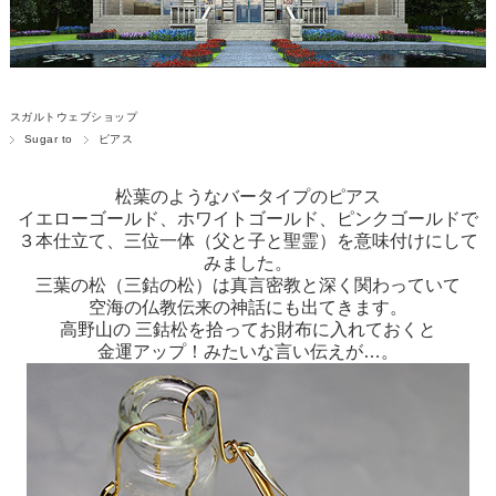
スガルトウェブショップ
Sugar to
ピアス
松葉のようなバータイプのピアス
イエローゴールド、ホワイトゴールド、ピンクゴールドで
３本仕立て、三位一体（父と子と聖霊）を意味付けにして
みました。
三葉の松（三鈷の松）は真言密教と深く関わっていて
空海の仏教伝来の神話にも出てきます。
高野山の 三鈷松を拾ってお財布に入れておくと
金運アップ！みたいな言い伝えが…。